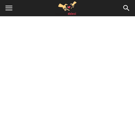
KochamyDzieci.pl