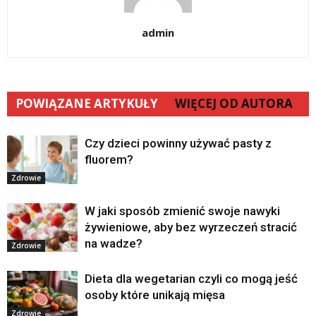
admin
POWIĄZANE ARTYKUŁY
WIĘCEJ OD AUTORA
Czy dzieci powinny używać pasty z
fluorem?
Zdrowie
W jaki sposób zmienić swoje nawyki
żywieniowe, aby bez wyrzeczeń stracić
na wadze?
Zdrowie
Dieta dla wegetarian czyli co mogą jeść
osoby które unikają mięsa
Zdrowie