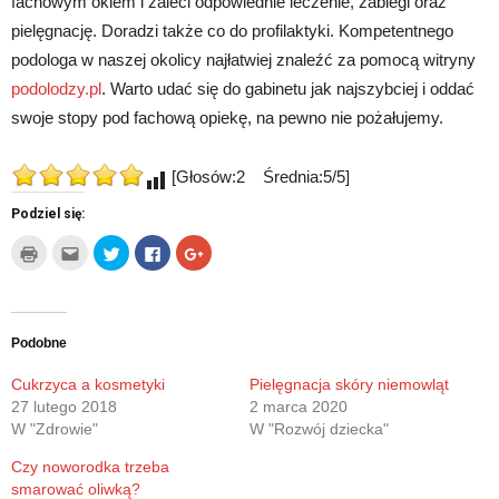
fachowym okiem i zaleci odpowiednie leczenie, zabiegi oraz
pielęgnację. Doradzi także co do profilaktyki. Kompetentnego
podologa w naszej okolicy najłatwiej znaleźć za pomocą witryny
podolodzy.pl
. Warto udać się do gabinetu jak najszybciej i oddać
swoje stopy pod fachową opiekę, na pewno nie pożałujemy.
[Głosów:2 Średnia:5/5]
Podziel się:
Kliknij
Kliknij,
Udostępnij
Click
Click
by
aby
na
to
to
wydrukować(Otwiera
wysłać
Twitterze(Otwiera
share
share
się
to
się
on
on
w
do
w
Facebook(Otwiera
Google+
nowym
znajomego
nowym
się
(Otwiera
oknie)
przez
oknie)
w
się
e-
nowym
w
Podobne
mail(Otwiera
oknie)
nowym
się
oknie)
w
Cukrzyca a kosmetyki
Pielęgnacja skóry niemowląt
nowym
27 lutego 2018
2 marca 2020
oknie)
W "Zdrowie"
W "Rozwój dziecka"
Czy noworodka trzeba
smarować oliwką?