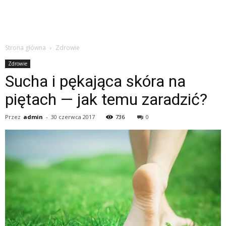
Strona główna
Zdrowie
Zdrowie
Sucha i pękająca skóra na
piętach — jak temu zaradzić?
Przez
admin
-
30 czerwca 2017
736
0