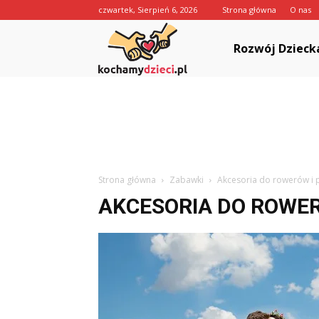
czwartek, Sierpień 6, 2026
Strona główna
O nas
KochamyDzieci.pl
Rozwój Dzieck
Strona główna
Zabawki
Akcesoria do rowerów i 
AKCESORIA DO ROWER