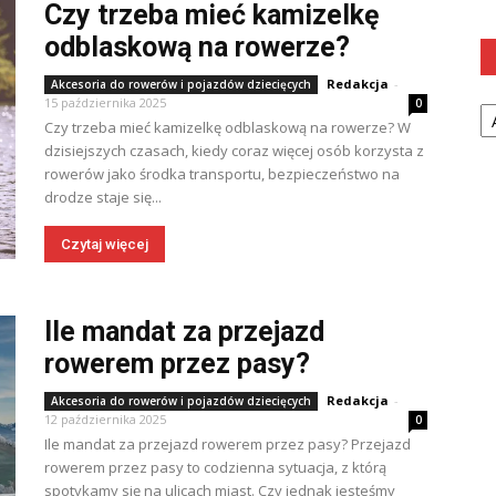
Czy trzeba mieć kamizelkę
odblaskową na rowerze?
Redakcja
-
Akcesoria do rowerów i pojazdów dziecięcych
Ka
15 października 2025
0
Czy trzeba mieć kamizelkę odblaskową na rowerze? W
dzisiejszych czasach, kiedy coraz więcej osób korzysta z
rowerów jako środka transportu, bezpieczeństwo na
drodze staje się...
Czytaj więcej
Ile mandat za przejazd
rowerem przez pasy?
Redakcja
-
Akcesoria do rowerów i pojazdów dziecięcych
12 października 2025
0
Ile mandat za przejazd rowerem przez pasy? Przejazd
rowerem przez pasy to codzienna sytuacja, z którą
spotykamy się na ulicach miast. Czy jednak jesteśmy