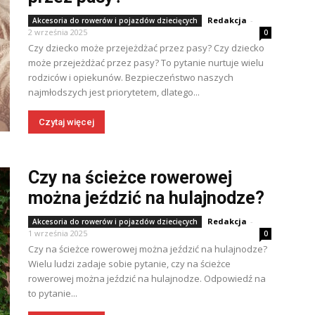
Redakcja
-
Akcesoria do rowerów i pojazdów dziecięcych
2 września 2025
0
Czy dziecko może przejeżdżać przez pasy? Czy dziecko
może przejeżdżać przez pasy? To pytanie nurtuje wielu
rodziców i opiekunów. Bezpieczeństwo naszych
najmłodszych jest priorytetem, dlatego...
Czytaj więcej
Czy na ścieżce rowerowej
można jeździć na hulajnodze?
Redakcja
-
Akcesoria do rowerów i pojazdów dziecięcych
1 września 2025
0
Czy na ścieżce rowerowej można jeździć na hulajnodze?
Wielu ludzi zadaje sobie pytanie, czy na ścieżce
rowerowej można jeździć na hulajnodze. Odpowiedź na
to pytanie...