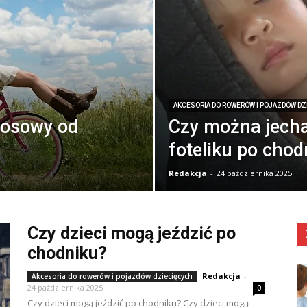
AKCESORIA DO ROWERÓW I POJAZDÓW DZ
zosowy od
Czy można jecha
foteliku po chod
Redakcja
-
24 października 2025
Czy dzieci mogą jeździć po
chodniku?
Redakcja
-
Akcesoria do rowerów i pojazdów dziecięcych
24 października 2025
0
Czy dzieci mogą jeździć po chodniku? Czy dzieci mogą