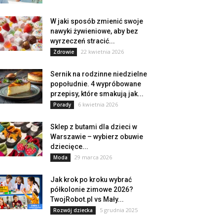
W jaki sposób zmienić swoje
nawyki żywieniowe, aby bez
wyrzeczeń stracić...
22 kwietnia 2026
Zdrowie
Sernik na rodzinne niedzielne
popołudnie. 4 wypróbowane
przepisy, które smakują jak...
6 kwietnia 2026
Porady
Sklep z butami dla dzieci w
Warszawie – wybierz obuwie
dziecięce...
29 marca 2026
Moda
Jak krok po kroku wybrać
półkolonie zimowe 2026?
TwojRobot.pl vs Mały...
5 grudnia 2025
Rozwój dziecka