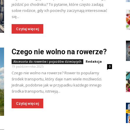
jeździć po chodniku? To pytanie, które często zadają
sobie rodzice, gdy ich pociechy zaczynają interesować
się...
Czytaj więcej
Czego nie wolno na rowerze?
Redakcja
-
Akcesoria do rowerów i pojazdów dziecięcych
19 października 2025
0
Czego nie wolno na rowerze? Rower to popularny
środek transportu, który daje nam wiele możliwości.
Jednak, podobnie jak w przypadku każdego innego
środka transportu, istnieją...
Czytaj więcej