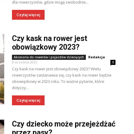
dla rowerzystów, gdzie mogą swobodnie...
Czytaj więcej
Czy kask na rower jest
obowiązkowy 2023?
Redakcja
-
Akcesoria do rowerów i pojazdów dziecięcych
8 września 2025
0
Czy kask na rower jest obowiązkowy 2023? Wielu
rowerzystów zastanawia się, czy kask na rower będzie
obowiązkowy w 2023 roku. To ważne pytanie, które
dotyczy...
Czytaj więcej
Czy dziecko może przejeżdżać
przez pasy?