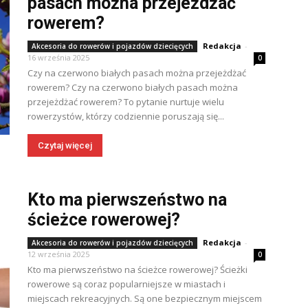
pasach można przejeżdżać
rowerem?
Redakcja
-
Akcesoria do rowerów i pojazdów dziecięcych
16 września 2025
0
Czy na czerwono białych pasach można przejeżdżać
rowerem? Czy na czerwono białych pasach można
przejeżdżać rowerem? To pytanie nurtuje wielu
rowerzystów, którzy codziennie poruszają się...
Czytaj więcej
Kto ma pierwszeństwo na
ścieżce rowerowej?
Redakcja
-
Akcesoria do rowerów i pojazdów dziecięcych
12 września 2025
0
Kto ma pierwszeństwo na ścieżce rowerowej? Ścieżki
rowerowe są coraz popularniejsze w miastach i
miejscach rekreacyjnych. Są one bezpiecznym miejscem