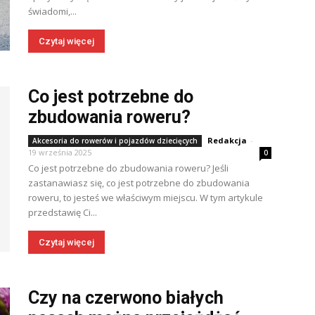
świadomi,...
Czytaj więcej
Co jest potrzebne do
zbudowania roweru?
Redakcja
-
Akcesoria do rowerów i pojazdów dziecięcych
19 września 2025
0
Co jest potrzebne do zbudowania roweru? Jeśli
zastanawiasz się, co jest potrzebne do zbudowania
roweru, to jesteś we właściwym miejscu. W tym artykule
przedstawię Ci...
Czytaj więcej
Czy na czerwono białych