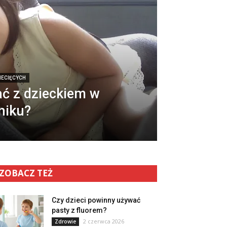
IECIĘCYCH
ć z dzieckiem w
niku?
ZOBACZ TEŻ
Czy dzieci powinny używać
pasty z fluorem?
2 czerwca 2026
Zdrowie