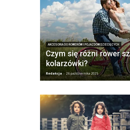
AKCESORIA DO ROWERÓW I POJAZDÓW DZIECIĘCYCH
Czym się różni rower s
kolarzówki?
Redakcja
-
26 października 2025