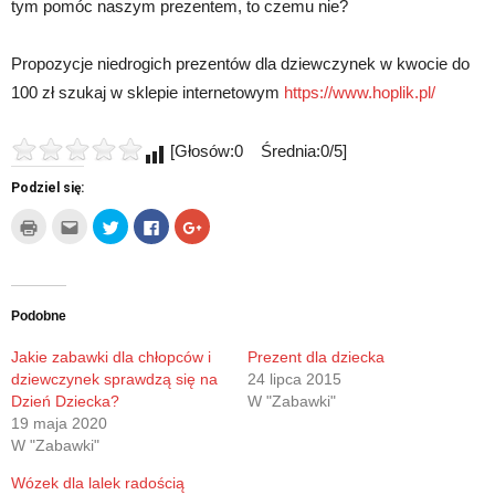
tym pomóc naszym prezentem, to czemu nie?
Propozycje niedrogich prezentów dla dziewczynek w kwocie do
100 zł szukaj w sklepie internetowym
https://www.hoplik.pl/
[Głosów:0 Średnia:0/5]
Podziel się:
Kliknij
Kliknij,
Udostępnij
Click
Click
by
aby
na
to
to
wydrukować(Otwiera
wysłać
Twitterze(Otwiera
share
share
się
to
się
on
on
w
do
w
Facebook(Otwiera
Google+
nowym
znajomego
nowym
się
(Otwiera
oknie)
przez
oknie)
w
się
e-
nowym
w
Podobne
mail(Otwiera
oknie)
nowym
się
oknie)
w
Jakie zabawki dla chłopców i
Prezent dla dziecka
nowym
dziewczynek sprawdzą się na
24 lipca 2015
oknie)
Dzień Dziecka?
W "Zabawki"
19 maja 2020
W "Zabawki"
Wózek dla lalek radością