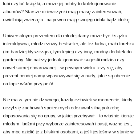
lubi czytać książki, a może jej hobby to kolekcjonowanie
albumów? Starsze dziewczynki mają masę zainteresowań,
uwielbiają zwierzęta i na pewno mają swojego idola bądź idolkę.
Uniwersalnym prezentem dla młodej damy może być książka
interaktywna, młodzieżowy bestseller, ale też ładna, mała torebka
(im bardziej błyszcząca, tym lepiej) czy inny, modny dodatek do
garderoby. Nie należy jednak ignorować sugestii rodzica czy
nawet samej obdarowanej – w pewnym wieku liczy się, aby
prezent młodej damy wpasowywał się w nurty, jakie są obecnie
na topie wśród przyjaciół.
Nie ma w tym nic dziwnego, każdy człowiek w momencie, kiedy
uczył się zachowań społecznych odczuwał silną potrzebę
dopasowania się do grupy, w jakiej przebywał – to właśnie kieruje
młodymi ludźmi przy wyborze zainteresowań i pasji, ważne jest,
aby móc dzielić je z bliskimi osobami, a jeśli jesteśmy w stanie w