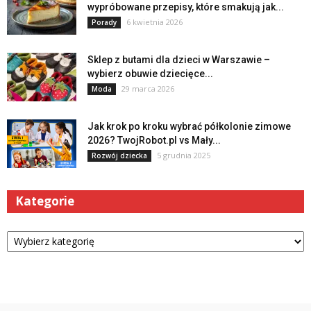
wypróbowane przepisy, które smakują jak...
6 kwietnia 2026
Porady
Sklep z butami dla dzieci w Warszawie –
wybierz obuwie dziecięce...
29 marca 2026
Moda
Jak krok po kroku wybrać półkolonie zimowe
2026? TwojRobot.pl vs Mały...
5 grudnia 2025
Rozwój dziecka
Kategorie
Kategorie