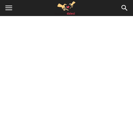
KochamyDzieci.pl