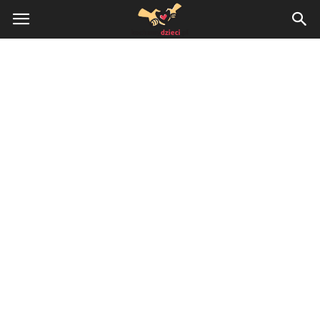
KochamyDzieci.pl