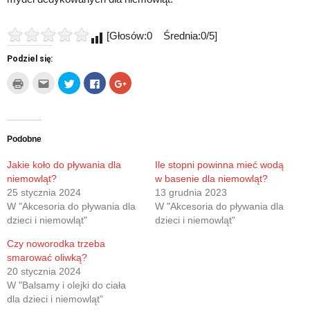
[Głosów:0 Średnia:0/5]
Podziel się:
Kliknij
Kliknij,
Udostępnij
Click
Click
by
aby
na
to
to
wydrukować(Otwiera
wysłać
Twitterze(Otwiera
share
share
się
to
się
on
on
w
do
w
Facebook(Otwiera
Google+
nowym
znajomego
nowym
się
(Otwiera
oknie)
przez
oknie)
w
się
e-
nowym
w
Podobne
mail(Otwiera
oknie)
nowym
się
oknie)
w
Jakie koło do pływania dla
Ile stopni powinna mieć wodą
nowym
niemowląt?
w basenie dla niemowląt?
oknie)
25 stycznia 2024
13 grudnia 2023
W "Akcesoria do pływania dla
W "Akcesoria do pływania dla
dzieci i niemowląt"
dzieci i niemowląt"
Czy noworodka trzeba
smarować oliwką?
20 stycznia 2024
W "Balsamy i olejki do ciała
dla dzieci i niemowląt"