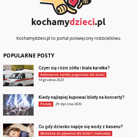
Kochamydzieci.pl to portal poświęcony rodzicielstwu.
POPULARNE POSTY
Czym się różni żółta i biała karetka?
Ambulanse, karetki pogotowia dla dzieci
14 grudnia 2023
Kiedy najlepiej kupować bilety na koncerty?
29 stycznia 2020
Porady
Co gdy dziecko napije się wody z basenu?
Akcesoria do pływania dla dzieci i niemowląt