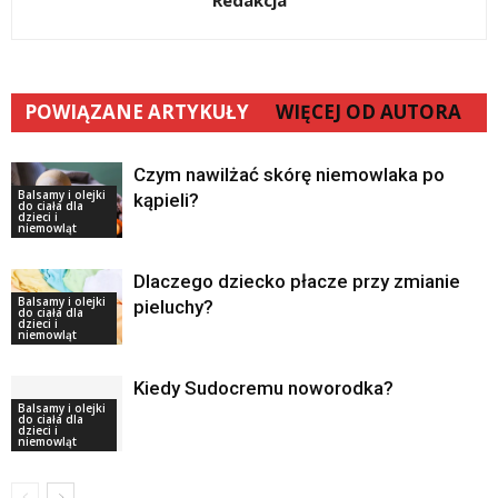
POWIĄZANE ARTYKUŁY
WIĘCEJ OD AUTORA
Czym nawilżać skórę niemowlaka po
Balsamy i olejki
kąpieli?
do ciała dla
dzieci i
niemowląt
Dlaczego dziecko płacze przy zmianie
Balsamy i olejki
pieluchy?
do ciała dla
dzieci i
niemowląt
Kiedy Sudocremu noworodka?
Balsamy i olejki
do ciała dla
dzieci i
niemowląt