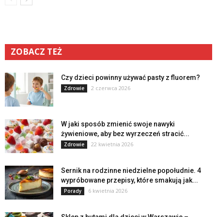
ZOBACZ TEŻ
Czy dzieci powinny używać pasty z fluorem?
2 czerwca 2026
Zdrowie
W jaki sposób zmienić swoje nawyki
żywieniowe, aby bez wyrzeczeń stracić...
22 kwietnia 2026
Zdrowie
Sernik na rodzinne niedzielne popołudnie. 4
wypróbowane przepisy, które smakują jak...
6 kwietnia 2026
Porady
Sklep z butami dla dzieci w Warszawie –