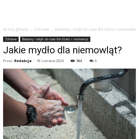
Strona główna
Zdrowie
Balsamy i olejki do ciała dla dzieci i niemowląt
Zdrowie
Balsamy i olejki do ciała dla dzieci i niemowląt
Jakie mydło dla niemowląt?
Przez
Redakcja
-
18 czerwca 2024
584
0