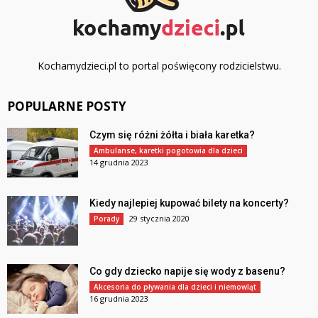
Kochamydzieci.pl to portal poświęcony rodzicielstwu.
POPULARNE POSTY
Czym się różni żółta i biała karetka?
Ambulanse, karetki pogotowia dla dzieci
14 grudnia 2023
Kiedy najlepiej kupować bilety na koncerty?
29 stycznia 2020
Porady
Co gdy dziecko napije się wody z basenu?
Akcesoria do pływania dla dzieci i niemowląt
16 grudnia 2023