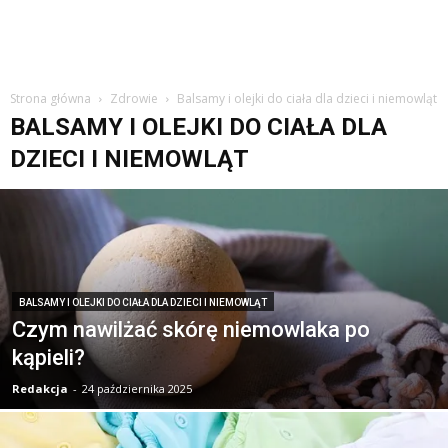
Strona główna
Zdrowie
Balsamy i olejki do ciała dla dzieci i niemowląt
BALSAMY I OLEJKI DO CIAŁA DLA
DZIECI I NIEMOWLĄT
BALSAMY I OLEJKI DO CIAŁA DLA DZIECI I NIEMOWLĄT
Czym nawilżać skórę niemowlaka po
kąpieli?
Redakcja
-
24 października 2025