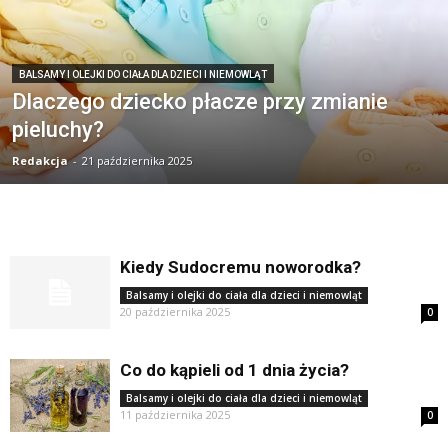
BALSAMY I OLEJKI DO CIAŁA DLA DZIECI I NIEMOWLĄT
Dlaczego dziecko płacze przy zmianie
pieluchy?
Redakcja
-
21 października 2025
Kiedy Sudocremu noworodka?
Balsamy i olejki do ciała dla dzieci i niemowląt
20 października 2025
0
Co do kąpieli od 1 dnia życia?
Balsamy i olejki do ciała dla dzieci i niemowląt
11 października 2025
0