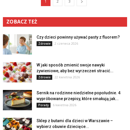
1
2
3
ZOBACZ TEŻ
Czy dzieci powinny używać pasty z fluorem?
2 czerwca 2026
Zdrowie
W jaki sposób zmienić swoje nawyki
żywieniowe, aby bez wyrzeczeń stracić...
22 kwietnia 2026
Zdrowie
Sernik na rodzinne niedzielne popołudnie. 4
wypróbowane przepisy, które smakują jak...
6 kwietnia 2026
Porady
Sklep z butami dla dzieci w Warszawie –
wybierz obuwie dziecięce...