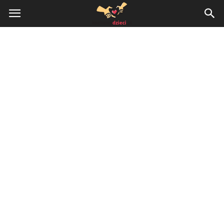
KochamyDzieci.pl