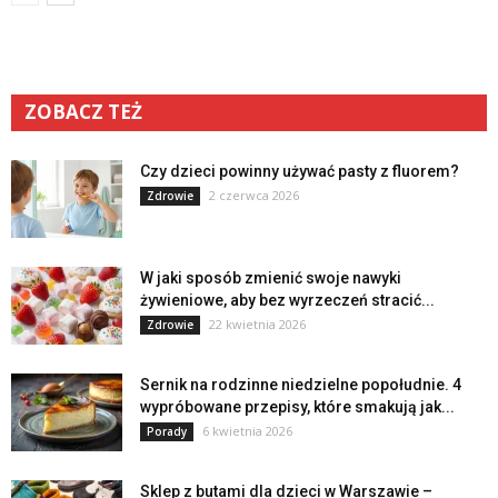
ZOBACZ TEŻ
Czy dzieci powinny używać pasty z fluorem?
2 czerwca 2026
Zdrowie
W jaki sposób zmienić swoje nawyki
żywieniowe, aby bez wyrzeczeń stracić...
22 kwietnia 2026
Zdrowie
Sernik na rodzinne niedzielne popołudnie. 4
wypróbowane przepisy, które smakują jak...
6 kwietnia 2026
Porady
Sklep z butami dla dzieci w Warszawie –