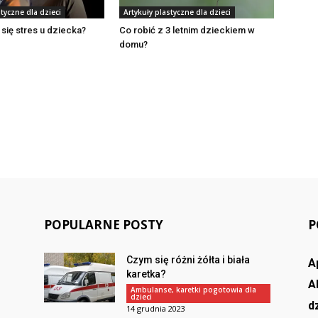
styczne dla dzieci
Artykuły plastyczne dla dzieci
 się stres u dziecka?
Co robić z 3 letnim dzieckiem w
domu?
POPULARNE POSTY
P
Czym się różni żółta i biała
A
karetka?
A
Ambulanse, karetki pogotowia dla
dzieci
d
14 grudnia 2023