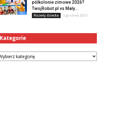
półkolonie zimowe 2026?
TwojRobot.pl vs Mały...
5 grudnia 2025
Rozwój dziecka
Kategorie
tegorie