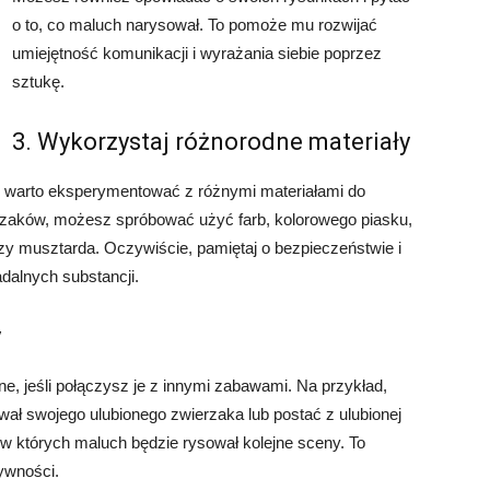
o to, co maluch narysował. To pomoże mu rozwijać
umiejętność komunikacji i wyrażania siebie poprzez
sztukę.
3. Wykorzystaj różnorodne materiały
go warto eksperymentować z różnymi materiałami do
azaków, możesz spróbować użyć farb, kolorowego piasku,
 czy musztarda. Oczywiście, pamiętaj o bezpieczeństwie i
adalnych substancji.
y
e, jeśli połączysz je z innymi zabawami. Na przykład,
ł swojego ulubionego zwierzaka lub postać z ulubionej
 w których maluch będzie rysował kolejne sceny. To
tywności.