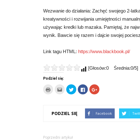
Wezwanie do działania: Zachęć swojego 2-latk
kreatywności i rozwijania umiejętności manual
używając kredki lub mazaka. Pamiętaj, że najwa
wynik. Bawcie się razem i dajcie swojej pocie
Link tagu HTML:
https://www.blackbook.pl/
[Głosów:0 Średnia:0/5]
Podziel się:
Kliknij
Kliknij,
Udostępnij
Click
Click
by
aby
na
to
to
wydrukować(Otwiera
wysłać
Twitterze(Otwiera
share
share
się
to
się
on
on
w
do
w
Facebook(Otwiera
Google+
nowym
znajomego
nowym
się
(Otwiera
oknie)
przez
oknie)
w
się
PODZIEL SIĘ
Facebook
Twit
e-
nowym
w
mail(Otwiera
oknie)
nowym
się
oknie)
w
nowym
oknie)
Poprzedni artykuł