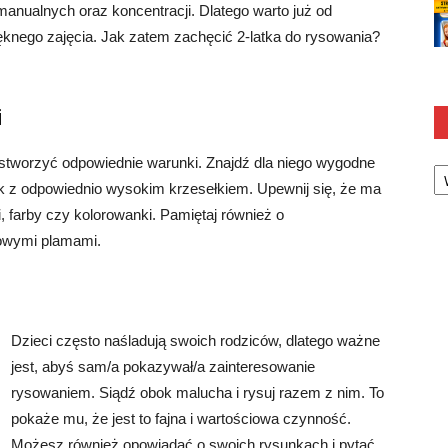
manualnych oraz koncentracji. Dlatego warto już od
ęknego zajęcia. Jak zatem zachęcić 2-latka do rysowania?
i
Ka
stworzyć odpowiednie warunki. Znajdź dla niego wygodne
lik z odpowiednio wysokim krzesełkiem. Upewnij się, że ma
i, farby czy kolorowanki. Pamiętaj również o
kowymi plamami.
Dzieci często naśladują swoich rodziców, dlatego ważne
jest, abyś sam/a pokazywał/a zainteresowanie
rysowaniem. Siądź obok malucha i rysuj razem z nim. To
pokaże mu, że jest to fajna i wartościowa czynność.
Możesz również opowiadać o swoich rysunkach i pytać