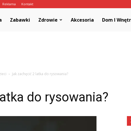
Reklama
Kontakt
a
Zabawki
Zdrowie
Akcesoria
Dom I Wnęt
ieci
Jak zachęcić 2 latka do rysowania?
latka do rysowania?