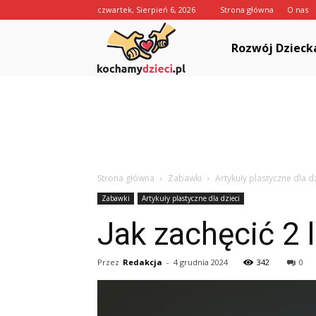
czwartek, Sierpień 6, 2026
Strona główna
O nas
KochamyDzieci.pl
Rozwój Dzieck
Strona główna
Zabawki
Artykuły plastyczne dla dz
Zabawki
Artykuły plastyczne dla dzieci
Jak zachęcić 2 
Przez
Redakcja
-
4 grudnia 2024
342
0