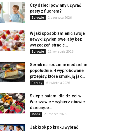
Czy dzieci powinny używać
pasty z fluorem?
2 czerwca 2026
Zdrowie
W jaki sposób zmienić swoje
nawyki żywieniowe, aby bez
wyrzeczeń stracić...
22 kwietnia 2026
Zdrowie
Sernik na rodzinne niedzielne
popołudnie. 4 wypróbowane
przepisy, które smakują jak...
6 kwietnia 2026
Porady
Sklep z butami dla dzieci w
Warszawie – wybierz obuwie
dziecięce...
29 marca 2026
Moda
Jak krok po kroku wybrać