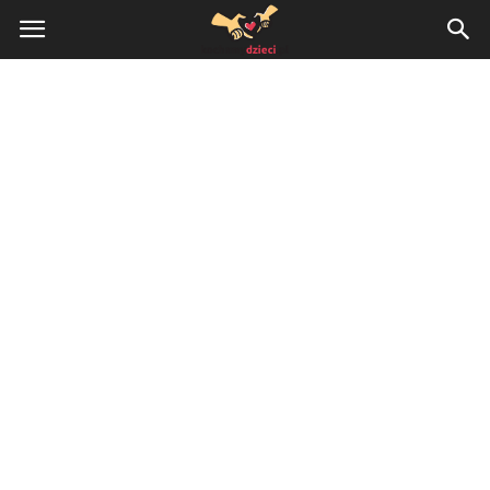
KochamyDzieci.pl