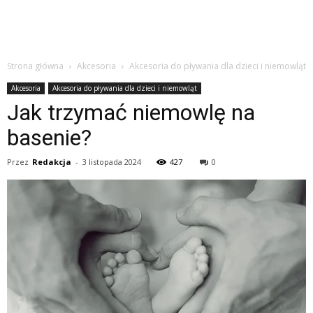
Strona główna
Akcesoria
Akcesoria do pływania dla dzieci i niemowląt
Akcesoria
Akcesoria do pływania dla dzieci i niemowląt
Jak trzymać niemowlę na
basenie?
Przez
Redakcja
-
3 listopada 2024
427
0