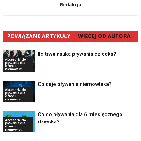
Redakcja
POWIĄZANE ARTYKUŁY
WIĘCEJ OD AUTORA
Ile trwa nauka pływania dziecka?
Akcesoria do
pływania dla
dzieci i
niemowląt
Co daje pływanie niemowlaka?
Akcesoria do
pływania dla
dzieci i
niemowląt
Co do pływania dla 6 miesięcznego
Akcesoria do
dziecka?
pływania dla
dzieci i
niemowląt