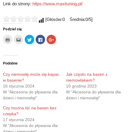
Link do strony:
https://www.maxituning.pl/
[Głosów:0 Średnia:0/5]
Podziel się:
Kliknij
Kliknij,
Udostępnij
Click
Click
by
aby
na
to
to
wydrukować(Otwiera
wysłać
Twitterze(Otwiera
share
share
się
to
się
on
on
w
do
w
Facebook(Otwiera
Google+
nowym
znajomego
nowym
się
(Otwiera
oknie)
przez
oknie)
w
się
e-
nowym
w
Podobne
mail(Otwiera
oknie)
nowym
się
oknie)
w
Czy niemowlę może się kapac
Jak często na basen z
nowym
w basenie?
niemowlakiem?
oknie)
16 stycznia 2024
10 grudnia 2023
W "Akcesoria do pływania dla
W "Akcesoria do pływania dla
dzieci i niemowląt"
dzieci i niemowląt"
Czy można iść na basen bez
czepka?
17 stycznia 2024
W "Akcesoria do pływania dla
dzieci i niemowląt"