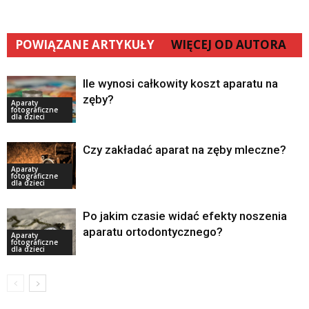
POWIĄZANE ARTYKUŁY
WIĘCEJ OD AUTORA
Ile wynosi całkowity koszt aparatu na
zęby?
Aparaty
fotograficzne
dla dzieci
Czy zakładać aparat na zęby mleczne?
Aparaty
fotograficzne
dla dzieci
Po jakim czasie widać efekty noszenia
aparatu ortodontycznego?
Aparaty
fotograficzne
dla dzieci