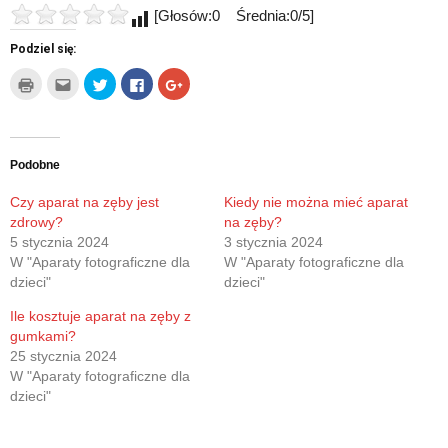
[Głosów:0 Średnia:0/5]
Podziel się:
Kliknij
Kliknij,
Udostępnij
Click
Click
by
aby
na
to
to
wydrukować(Otwiera
wysłać
Twitterze(Otwiera
share
share
się
to
się
on
on
w
do
w
Facebook(Otwiera
Google+
nowym
znajomego
nowym
się
(Otwiera
oknie)
przez
oknie)
w
się
e-
nowym
w
Podobne
mail(Otwiera
oknie)
nowym
się
oknie)
w
Czy aparat na zęby jest
Kiedy nie można mieć aparat
nowym
zdrowy?
na zęby?
oknie)
5 stycznia 2024
3 stycznia 2024
W "Aparaty fotograficzne dla
W "Aparaty fotograficzne dla
dzieci"
dzieci"
Ile kosztuje aparat na zęby z
gumkami?
25 stycznia 2024
W "Aparaty fotograficzne dla
dzieci"