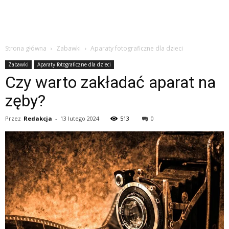
Strona główna
Zabawki
Aparaty fotograficzne dla dzieci
Zabawki
Aparaty fotograficzne dla dzieci
Czy warto zakładać aparat na
zęby?
Przez
Redakcja
-
13 lutego 2024
513
0