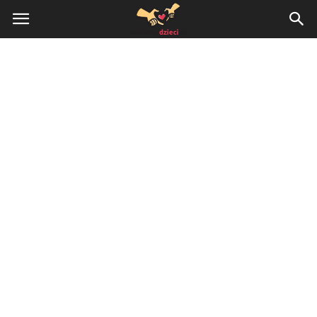
KochamyDzieci.pl