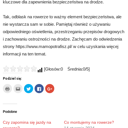
kluczowe dla zapewnienia bezpieczeństwa na drodze.
Tak, odblask na rowerze to ważny element bezpieczeństwa, ale
nie wystarcza sam w sobie. Pamiętaj również o używaniu
odpowiedniego oświetlenia, przestrzeganiu przepisów drogowych
i zachowaniu ostrożności na drodze. Zachęcam do odwiedzenia
strony https://www.mamopotrafisz.pl/ w celu uzyskania więcej
informacji na ten temat.
[Głosów:0 Średnia:0/5]
Podziel się:
Kliknij
Kliknij,
Udostępnij
Click
Click
by
aby
na
to
to
wydrukować(Otwiera
wysłać
Twitterze(Otwiera
share
share
się
to
się
on
on
w
do
w
Facebook(Otwiera
Google+
nowym
znajomego
nowym
się
(Otwiera
oknie)
przez
oknie)
w
się
e-
nowym
w
Podobne
mail(Otwiera
oknie)
nowym
się
oknie)
w
Czy zapomina się jazdy na
Co montujemy na rowerze?
nowym
rowerze?
14 stycznia 2024