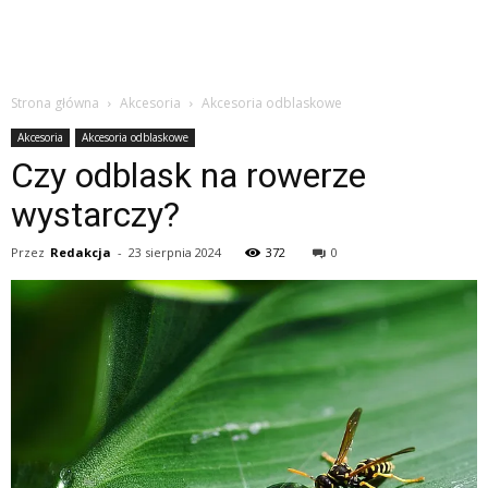
Strona główna
Akcesoria
Akcesoria odblaskowe
Akcesoria
Akcesoria odblaskowe
Czy odblask na rowerze
wystarczy?
Przez
Redakcja
-
23 sierpnia 2024
372
0