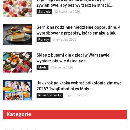
żywieniowe, aby bez wyrzeczeń stracić...
22 kwietnia 2026
Zdrowie
Sernik na rodzinne niedzielne popołudnie. 4
wypróbowane przepisy, które smakują jak...
6 kwietnia 2026
Porady
Sklep z butami dla dzieci w Warszawie –
wybierz obuwie dziecięce...
29 marca 2026
Moda
Jak krok po kroku wybrać półkolonie zimowe
2026? TwojRobot.pl vs Mały...
5 grudnia 2025
Rozwój dziecka
Kategorie
Kategorie