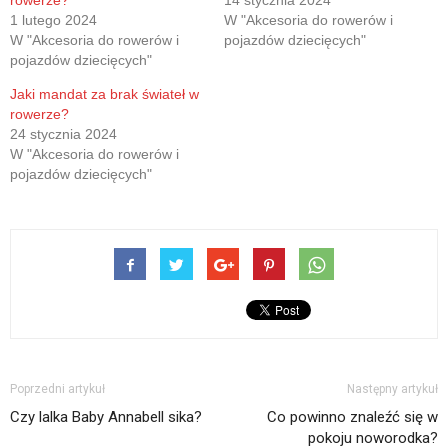
oknie)
1 lutego 2024
W "Akcesoria do rowerów i
W "Akcesoria do rowerów i
pojazdów dziecięcych"
pojazdów dziecięcych"
Jaki mandat za brak świateł w
rowerze?
24 stycznia 2024
W "Akcesoria do rowerów i
pojazdów dziecięcych"
Poprzedni artykuł
Następny artykuł
Czy lalka Baby Annabell sika?
Co powinno znaleźć się w
pokoju noworodka?