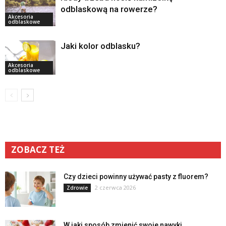
odblaskową na rowerze?
Akcesoria
odblaskowe
Jaki kolor odblasku?
Akcesoria
odblaskowe
ZOBACZ TEŻ
Czy dzieci powinny używać pasty z fluorem?
2 czerwca 2026
Zdrowie
W jaki sposób zmienić swoje nawyki