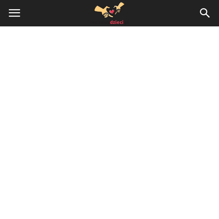
KochamyDzieci.pl