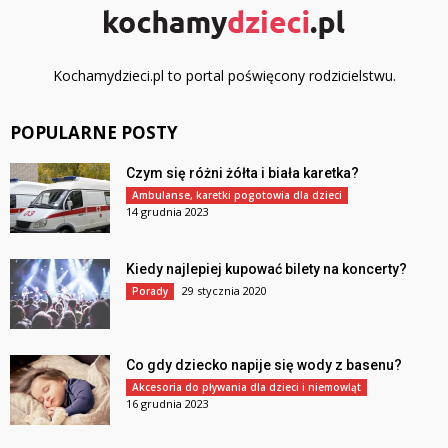
Kochamydzieci.pl to portal poświęcony rodzicielstwu.
POPULARNE POSTY
Czym się różni żółta i biała karetka?
Ambulanse, karetki pogotowia dla dzieci
14 grudnia 2023
Kiedy najlepiej kupować bilety na koncerty?
29 stycznia 2020
Porady
Co gdy dziecko napije się wody z basenu?
Akcesoria do pływania dla dzieci i niemowląt
16 grudnia 2023