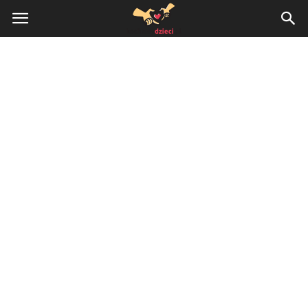
KochamyDzieci.pl