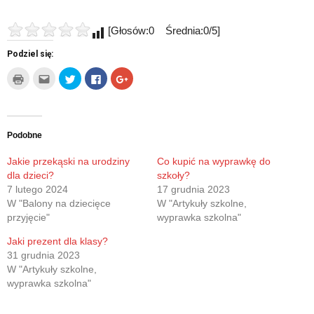
[Głosów:0 Średnia:0/5]
Podziel się:
Kliknij
Kliknij,
Udostępnij
Click
Click
by
aby
na
to
to
wydrukować(Otwiera
wysłać
Twitterze(Otwiera
share
share
się
to
się
on
on
w
do
w
Facebook(Otwiera
Google+
nowym
znajomego
nowym
się
(Otwiera
oknie)
przez
oknie)
w
się
e-
nowym
w
Podobne
mail(Otwiera
oknie)
nowym
się
oknie)
w
Jakie przekąski na urodziny
Co kupić na wyprawkę do
nowym
dla dzieci?
szkoły?
oknie)
7 lutego 2024
17 grudnia 2023
W "Balony na dziecięce
W "Artykuły szkolne,
przyjęcie"
wyprawka szkolna"
Jaki prezent dla klasy?
31 grudnia 2023
W "Artykuły szkolne,
wyprawka szkolna"