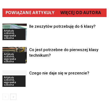
POWIĄZANE ARTYKUŁY
WIĘCEJ OD AUTORA
Ile zeszytów potrzebuję do 6 klasy?
Artykuły
szkolne,
wyprawka
szkolna
Co jest potrzebne do pierwszej klasy
Artykuły
technikum?
szkolne,
wyprawka
szkolna
Czego nie daje się w prezencie?
Artykuły
szkolne,
wyprawka
szkolna