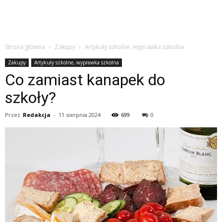
Strona główna
Zakupy
Artykuły szkolne, wyprawka szkolna
Zakupy
Artykuły szkolne, wyprawka szkolna
Co zamiast kanapek do
szkoły?
Przez
Redakcja
-
11 sierpnia 2024
699
0