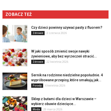
ZOBACZ TEŻ
Czy dzieci powinny używać pasty z fluorem?
2 czerwca 2026
Zdrowie
W jaki sposób zmienić swoje nawyki
żywieniowe, aby bez wyrzeczeń stracić...
22 kwietnia 2026
Zdrowie
Sernik na rodzinne niedzielne popołudnie. 4
wypróbowane przepisy, które smakują jak...
6 kwietnia 2026
Porady
Sklep z butami dla dzieci w Warszawie –
wybierz obuwie dziecięce...
29 marca 2026
Moda