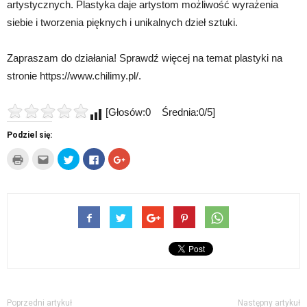
artystycznych. Plastyka daje artystom możliwość wyrażenia
siebie i tworzenia pięknych i unikalnych dzieł sztuki.
Zapraszam do działania! Sprawdź więcej na temat plastyki na
stronie https://www.chilimy.pl/.
[Głosów:0 Średnia:0/5]
Podziel się:
Kliknij
Kliknij,
Udostępnij
Click
Click
by
aby
na
to
to
wydrukować(Otwiera
wysłać
Twitterze(Otwiera
share
share
się
to
się
on
on
w
do
w
Facebook(Otwiera
Google+
nowym
znajomego
nowym
się
(Otwiera
oknie)
przez
oknie)
w
się
e-
nowym
w
mail(Otwiera
oknie)
nowym
się
oknie)
w
nowym
oknie)
Poprzedni artykuł
Następny artykuł