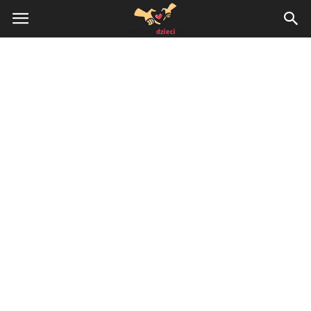
KochamyDzieci.pl