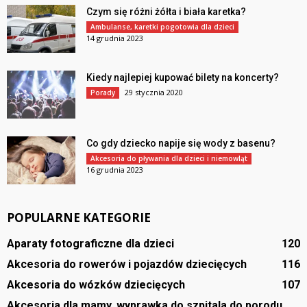
Czym się różni żółta i biała karetka?
Ambulanse, karetki pogotowia dla dzieci
14 grudnia 2023
Kiedy najlepiej kupować bilety na koncerty?
29 stycznia 2020
Porady
Co gdy dziecko napije się wody z basenu?
Akcesoria do pływania dla dzieci i niemowląt
16 grudnia 2023
POPULARNE KATEGORIE
Aparaty fotograficzne dla dzieci
120
Akcesoria do rowerów i pojazdów dziecięcych
116
Akcesoria do wózków dziecięcych
107
Akcesoria dla mamy, wyprawka do szpitala do porodu