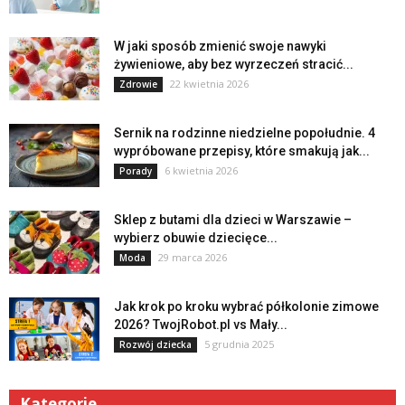
W jaki sposób zmienić swoje nawyki
żywieniowe, aby bez wyrzeczeń stracić...
22 kwietnia 2026
Zdrowie
Sernik na rodzinne niedzielne popołudnie. 4
wypróbowane przepisy, które smakują jak...
6 kwietnia 2026
Porady
Sklep z butami dla dzieci w Warszawie –
wybierz obuwie dziecięce...
29 marca 2026
Moda
Jak krok po kroku wybrać półkolonie zimowe
2026? TwojRobot.pl vs Mały...
5 grudnia 2025
Rozwój dziecka
Kategorie