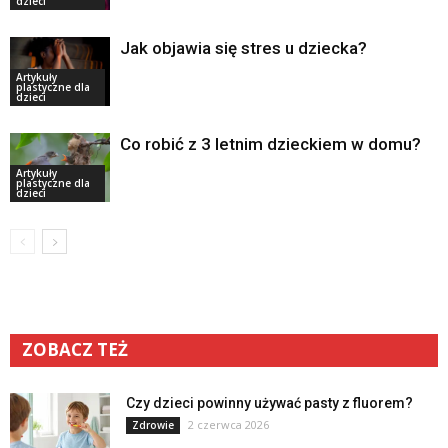
dzieci
Jak objawia się stres u dziecka?
Artykuły
plastyczne dla
dzieci
Co robić z 3 letnim dzieckiem w domu?
Artykuły
plastyczne dla
dzieci
ZOBACZ TEŻ
Czy dzieci powinny używać pasty z fluorem?
2 czerwca 2026
Zdrowie