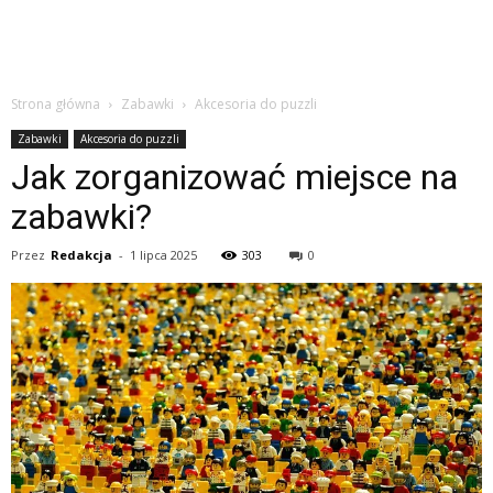
Strona główna
Zabawki
Akcesoria do puzzli
Zabawki
Akcesoria do puzzli
Jak zorganizować miejsce na
zabawki?
Przez
Redakcja
-
1 lipca 2025
303
0