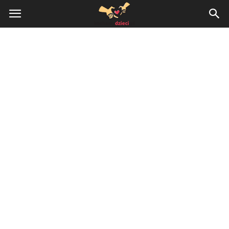
KochamyDzieci.pl