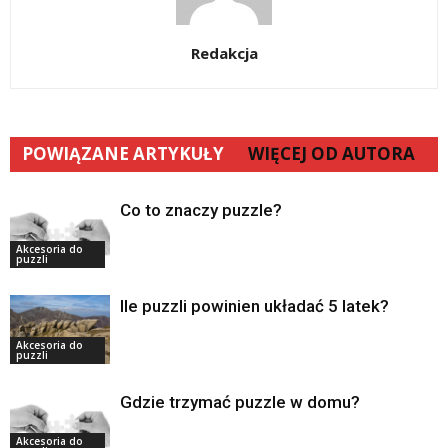
Redakcja
POWIĄZANE ARTYKUŁY
WIĘCEJ OD AUTORA
Co to znaczy puzzle?
Akcesoria do
puzzli
Ile puzzli powinien układać 5 latek?
Akcesoria do
puzzli
Gdzie trzymać puzzle w domu?
Akcesoria do