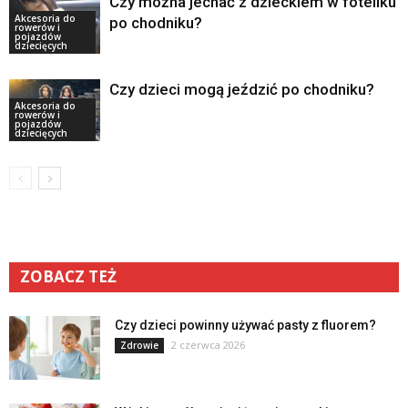
Czy można jechać z dzieckiem w foteliku
Akcesoria do
po chodniku?
rowerów i
pojazdów
dziecięcych
Czy dzieci mogą jeździć po chodniku?
Akcesoria do
rowerów i
pojazdów
dziecięcych
ZOBACZ TEŻ
Czy dzieci powinny używać pasty z fluorem?
2 czerwca 2026
Zdrowie