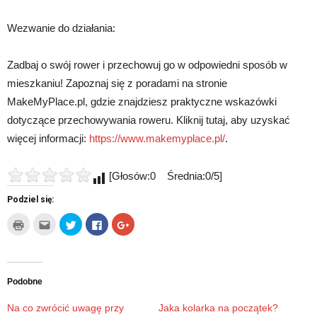
Wezwanie do działania:
Zadbaj o swój rower i przechowuj go w odpowiedni sposób w
mieszkaniu! Zapoznaj się z poradami na stronie
MakeMyPlace.pl, gdzie znajdziesz praktyczne wskazówki
dotyczące przechowywania roweru. Kliknij tutaj, aby uzyskać
więcej informacji:
https://www.makemyplace.pl/
.
[Głosów:0 Średnia:0/5]
Podziel się:
Kliknij
Kliknij,
Udostępnij
Click
Click
by
aby
na
to
to
wydrukować(Otwiera
wysłać
Twitterze(Otwiera
share
share
się
to
się
on
on
w
do
w
Facebook(Otwiera
Google+
nowym
znajomego
nowym
się
(Otwiera
oknie)
przez
oknie)
w
się
e-
nowym
w
Podobne
mail(Otwiera
oknie)
nowym
się
oknie)
w
Na co zwrócić uwagę przy
Jaka kolarka na początek?
nowym