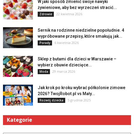
W jaki sposób zmienić swoje nawyki
żywieniowe, aby bez wyrzeczeń stracić...
22 kwietnia 2026
Zdrowie
Sernik na rodzinne niedzielne popołudnie. 4
wypróbowane przepisy, które smakują jak...
6 kwietnia 2026
Porady
Sklep z butami dla dzieci w Warszawie –
wybierz obuwie dziecięce...
29 marca 2026
Moda
Jak krok po kroku wybrać półkolonie zimowe
2026? TwojRobot.pl vs Mały...
5 grudnia 2025
Rozwój dziecka
Kategorie
Kategorie