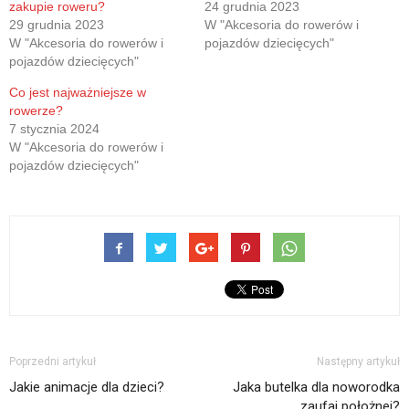
zakupie roweru?
24 grudnia 2023
oknie)
29 grudnia 2023
W "Akcesoria do rowerów i
W "Akcesoria do rowerów i
pojazdów dziecięcych"
pojazdów dziecięcych"
Co jest najważniejsze w
rowerze?
7 stycznia 2024
W "Akcesoria do rowerów i
pojazdów dziecięcych"
Poprzedni artykuł
Następny artykuł
Jakie animacje dla dzieci?
Jaka butelka dla noworodka
zaufaj położnej?