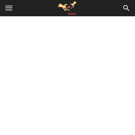
KochamyDzieci.pl