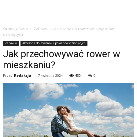
Strona główna
Zabawki
Akcesoria do rowerów i pojazdów
dziecięcych
Zabawki
Akcesoria do rowerów i pojazdów dziecięcych
Jak przechowywać rower w
mieszkaniu?
Przez
Redakcja
-
17 kwietnia 2024
430
0