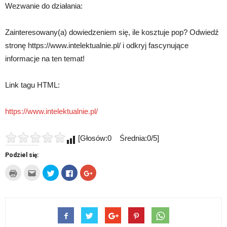
Wezwanie do działania:
Zainteresowany(a) dowiedzeniem się, ile kosztuje pop? Odwiedź
stronę https://www.intelektualnie.pl/ i odkryj fascynujące
informacje na ten temat!
Link tagu HTML:
https://www.intelektualnie.pl/
[Głosów:0 Średnia:0/5]
Podziel się:
Kliknij
Kliknij,
Udostępnij
Click
Click
by
aby
na
to
to
wydrukować(Otwiera
wysłać
Twitterze(Otwiera
share
share
się
to
się
on
on
w
do
w
Facebook(Otwiera
Google+
nowym
znajomego
nowym
się
(Otwiera
oknie)
przez
oknie)
w
się
e-
nowym
w
mail(Otwiera
oknie)
nowym
się
oknie)