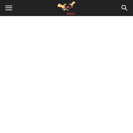
KochamyDzieci.pl