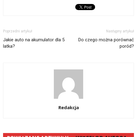
w
nowym
oknie)
Poprzedni artykuł
Następny artykuł
Jakie auto na akumulator dla 5
Do czego można porównać
latka?
poród?
Redakcja