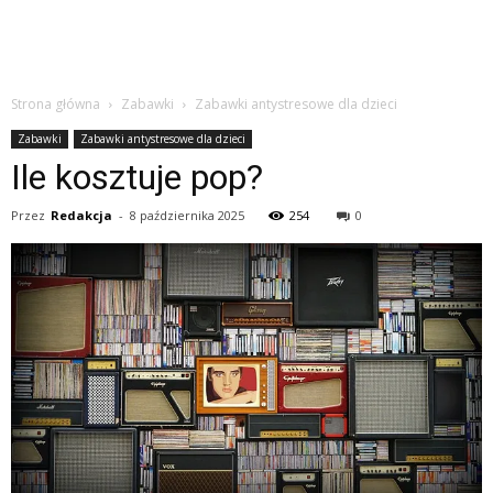
Strona główna
Zabawki
Zabawki antystresowe dla dzieci
Zabawki
Zabawki antystresowe dla dzieci
Ile kosztuje pop?
Przez
Redakcja
-
8 października 2025
254
0