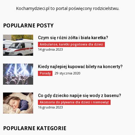
Kochamydzieci.pl to portal poświęcony rodzicielstwu.
POPULARNE POSTY
Czym się różni żółta i biała karetka?
Ambulanse, karetki pogotowia dla dzieci
14 grudnia 2023
Kiedy najlepiej kupować bilety na koncerty?
29 stycznia 2020
Porady
Co gdy dziecko napije się wody z basenu?
Akcesoria do pływania dla dzieci i niemowląt
16 grudnia 2023
POPULARNE KATEGORIE