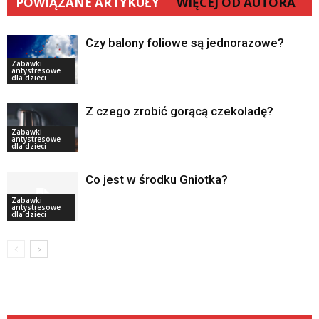
POWIĄZANE ARTYKUŁY
WIĘCEJ OD AUTORA
Czy balony foliowe są jednorazowe?
Zabawki
antystresowe
dla dzieci
Z czego zrobić gorącą czekoladę?
Zabawki
antystresowe
dla dzieci
Co jest w środku Gniotka?
Zabawki
antystresowe
dla dzieci