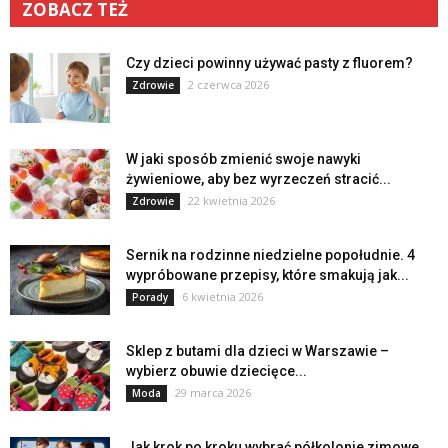
ZOBACZ TEŻ
Czy dzieci powinny używać pasty z fluorem?
2 czerwca 2026
Zdrowie
W jaki sposób zmienić swoje nawyki
żywieniowe, aby bez wyrzeczeń stracić...
22 kwietnia 2026
Zdrowie
Sernik na rodzinne niedzielne popołudnie. 4
wypróbowane przepisy, które smakują jak...
6 kwietnia 2026
Porady
Sklep z butami dla dzieci w Warszawie –
wybierz obuwie dziecięce...
29 marca 2026
Moda
Jak krok po kroku wybrać półkolonie zimowe