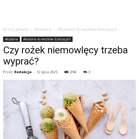
Strona główna
Akcesoria
Akcesoria do wózków dziecięcych
Akcesoria
Akcesoria do wózków dziecięcych
Czy rożek niemowlęcy trzeba
wyprać?
Przez
Redakcja
-
12 lipca 2025
214
0