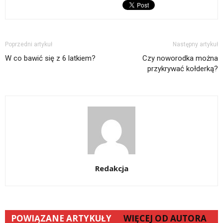
nowym
oknie)
Poprzedni artykuł
Następny artykuł
W co bawić się z 6 latkiem?
Czy noworodka można
przykrywać kołderką?
Redakcja
POWIĄZANE ARTYKUŁY
WIĘCEJ OD AUTORA