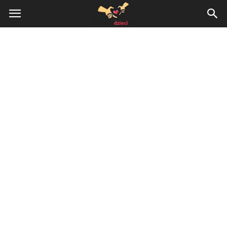
KochamyDzieci.pl