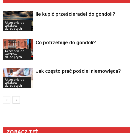
Ile kupić prześcieradeł do gondoli?
Akcesoria do
wózków
dziecięcych
Co potrzebuje do gondoli?
Akcesoria do
wózków
dziecięcych
Jak często prać pościel niemowlęca?
Akcesoria do
wózków
dziecięcych
ZOBACZ TEŻ