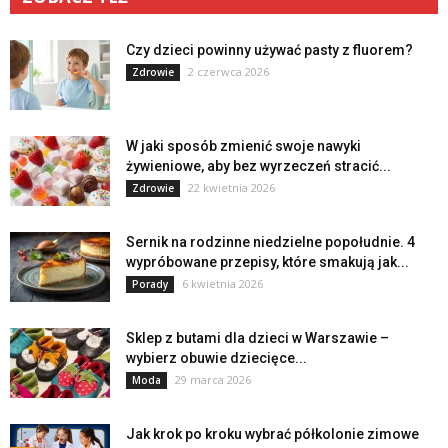
Czy dzieci powinny używać pasty z fluorem?
2 czerwca 2026
Zdrowie
W jaki sposób zmienić swoje nawyki
żywieniowe, aby bez wyrzeczeń stracić...
22 kwietnia 2026
Zdrowie
Sernik na rodzinne niedzielne popołudnie. 4
wypróbowane przepisy, które smakują jak...
6 kwietnia 2026
Porady
Sklep z butami dla dzieci w Warszawie –
wybierz obuwie dziecięce...
29 marca 2026
Moda
Jak krok po kroku wybrać półkolonie zimowe