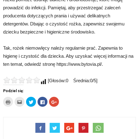
prowadzić do infekcji. Pamiętaj, aby przestrzegać zaleceń
producenta dotyczących prania i używać delikatnych
detergentów. Dbając o czystość rożka, zapewnisz swojemu
dziecku bezpieczne i higieniczne środowisko.
Tak, rożek niemowlęcy należy regularnie prać. Zapewnia to
higienę i czystość dla dziecka. Aby uzyskać więcej informacji na
ten temat, odwiedź stronę https://www.bytovia.pl/.
[Głosów:0 Średnia:0/5]
Podziel się:
Kliknij
Kliknij,
Udostępnij
Click
Click
by
aby
na
to
to
wydrukować(Otwiera
wysłać
Twitterze(Otwiera
share
share
się
to
się
on
on
w
do
w
Facebook(Otwiera
Google+
nowym
znajomego
nowym
się
(Otwiera
oknie)
przez
oknie)
w
się
e-
nowym
w
mail(Otwiera
oknie)
nowym
się
oknie)
w