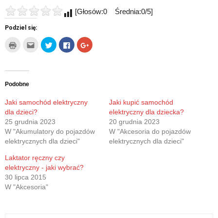
[Głosów:0 Średnia:0/5]
Podziel się:
Kliknij
Kliknij,
Udostępnij
Click
Click
by
aby
na
to
to
wydrukować(Otwiera
wysłać
Twitterze(Otwiera
share
share
się
to
się
on
on
w
do
w
Facebook(Otwiera
Google+
nowym
znajomego
nowym
się
(Otwiera
oknie)
przez
oknie)
w
się
e-
nowym
w
Podobne
mail(Otwiera
oknie)
nowym
się
oknie)
w
Jaki samochód elektryczny
Jaki kupić samochód
nowym
dla dzieci?
elektryczny dla dziecka?
oknie)
25 grudnia 2023
20 grudnia 2023
W "Akumulatory do pojazdów
W "Akcesoria do pojazdów
elektrycznych dla dzieci"
elektrycznych dla dzieci"
Laktator ręczny czy
elektryczny - jaki wybrać?
30 lipca 2015
W "Akcesoria"