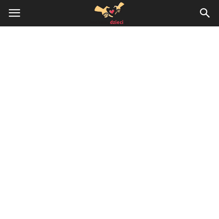
KochamyDzieci.pl