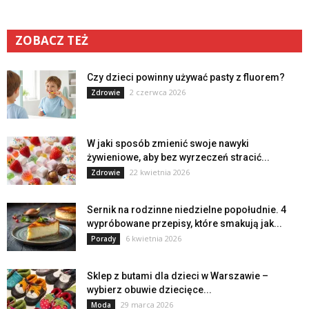
ZOBACZ TEŻ
Czy dzieci powinny używać pasty z fluorem?
2 czerwca 2026
Zdrowie
W jaki sposób zmienić swoje nawyki
żywieniowe, aby bez wyrzeczeń stracić...
22 kwietnia 2026
Zdrowie
Sernik na rodzinne niedzielne popołudnie. 4
wypróbowane przepisy, które smakują jak...
6 kwietnia 2026
Porady
Sklep z butami dla dzieci w Warszawie –
wybierz obuwie dziecięce...
29 marca 2026
Moda