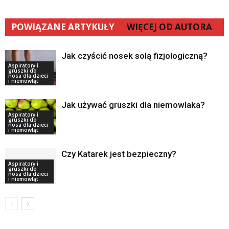
POWIĄZANE ARTYKUŁY
WIĘCEJ OD AUTORA
Jak czyścić nosek solą fizjologiczną?
Aspiratory i
gruszki do
nosa dla dzieci
i niemowląt
Jak używać gruszki dla niemowlaka?
Aspiratory i
gruszki do
nosa dla dzieci
i niemowląt
Czy Katarek jest bezpieczny?
Aspiratory i
gruszki do
nosa dla dzieci
i niemowląt