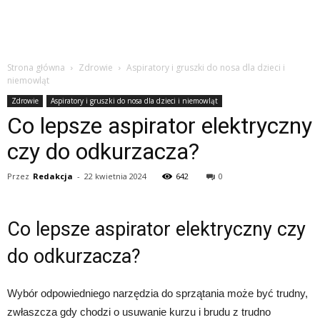
Strona główna
Zdrowie
Aspiratory i gruszki do nosa dla dzieci i
niemowląt
Zdrowie
Aspiratory i gruszki do nosa dla dzieci i niemowląt
Co lepsze aspirator elektryczny
czy do odkurzacza?
Przez
Redakcja
-
22 kwietnia 2024
642
0
Co lepsze aspirator elektryczny czy
do odkurzacza?
Wybór odpowiedniego narzędzia do sprzątania może być trudny,
zwłaszcza gdy chodzi o usuwanie kurzu i brudu z trudno